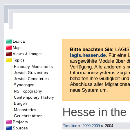
Lexica
Maps
Bitte beachten Sie:
LAGIS 
Views & Images
lagis.hessen.de
. Für eine
Topics
ausgewählte Module über di
Verfügung. Alle anderen sin
Funerary Monuments
Informationssystems zugän
Jewish Gravesites
behalten ihre Gültigkeit und 
Jewish Cemeteries
Abschluss aller Migrationsa
Synagogen
neue System um.
NS Topography
Contemporary History
Burgen
Hesse in the
Monasteries
Gerichtsstätten
Projects
Timeline
»
2000-2009
»
2004
Sources