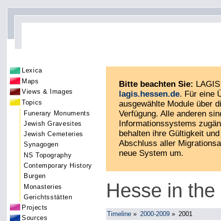
Lexica
Maps
Bitte beachten Sie:
LAGIS 
Views & Images
lagis.hessen.de
. Für eine
Topics
ausgewählte Module über di
Verfügung. Alle anderen sin
Funerary Monuments
Informationssystems zugän
Jewish Gravesites
behalten ihre Gültigkeit und 
Jewish Cemeteries
Abschluss aller Migrationsa
Synagogen
neue System um.
NS Topography
Contemporary History
Burgen
Hesse in the
Monasteries
Gerichtsstätten
Projects
Timeline
»
2000-2009
»
2001
Sources