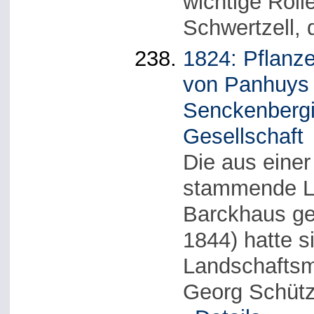
wichtige Roll
Schwertzell, d
1824: Pflanz
von Panhuys ü
Senckenbergi
Gesellschaft
Die aus einer
stammende Lo
Barckhaus ge
1844) hatte s
Landschaftsma
Georg Schütz