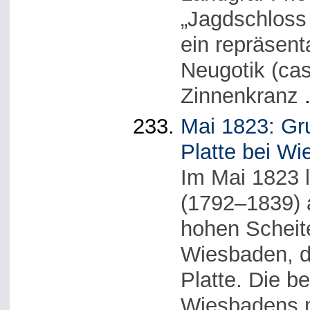
„Jagdschloss
ein repräsent
Neugotik (cas
Zinnenkranz
.
Mai 1823: Gr
Platte bei W
Im Mai 1823 
(1792–1839) a
hohen Scheit
Wiesbaden, d
Platte. Die 
Wiesbadens m