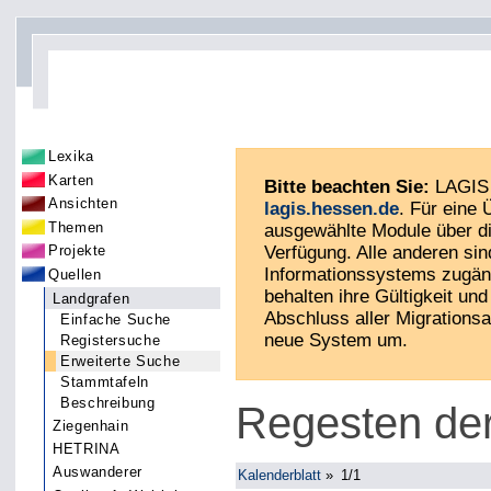
Lexika
Karten
Bitte beachten Sie:
LAGIS 
Ansichten
lagis.hessen.de
. Für eine
Themen
ausgewählte Module über di
Verfügung. Alle anderen sin
Projekte
Informationssystems zugän
Quellen
behalten ihre Gültigkeit und 
Landgrafen
Abschluss aller Migrationsa
Einfache Suche
neue System um.
Registersuche
Erweiterte Suche
Stammtafeln
Beschreibung
Regesten de
Ziegenhain
HETRINA
Auswanderer
Kalenderblatt
»
1/1