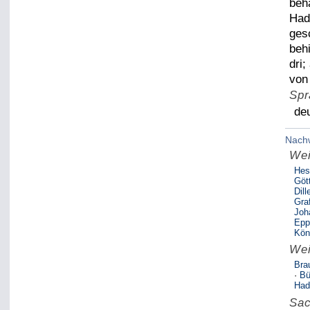
beh
Had
ges
beh
dri
von
Spr
de
Nach
Wei
Hes
Göt
Dill
Graf
Joh
Epp
Kön
Wei
Bra
·
Bü
Had
Sac