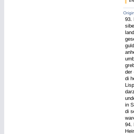
tr
Origi
93.
sib
lan
gese
gul
anh
umb
gre
der
di 
Lis
dar
und
in 
di 
ware
94.
Hei