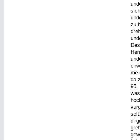
und
sic
und
zu 
dre
und
Des
Her
und
enw
me 
da 
95.
was
hoc
vur
sol
di 
gre
gew