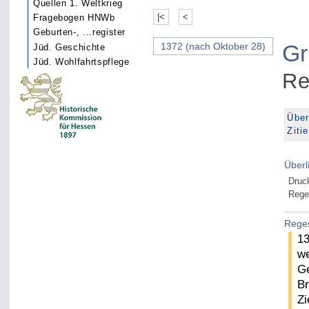
Quellen 1. Weltkrieg
|<
<
Fragebogen HNWb
Geburten-, ...register
Gr
1372 (nach Oktober 28)
Jüd. Geschichte
Jüd. Wohlfahrtspflege
Re
Über
Ziti
Überl
Druc
Rege
Rege
13
we
Ge
Br
Zi