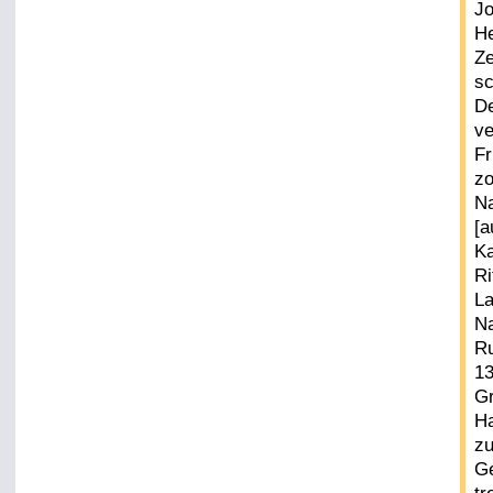
Jo
He
Ze
sc
De
ve
Fr
zo
Na
[a
Ka
Ri
La
Na
R
13
Gr
Ha
zu
Ge