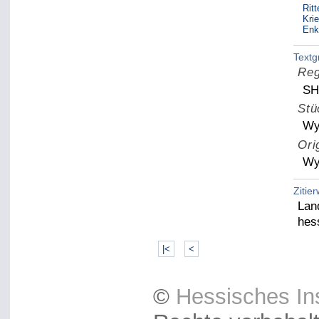
Ritt
Kri
Enk
Textg
Reg
SH
Stü
Wy
Ori
Wy
Zitie
Lan
hes
|<
<
©
Hessisches Ins