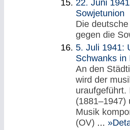
22. Juni 194
Sowjetunion
Die deutsche
gegen die So
5. Juli 1941:
Schwanks in 
An den Städt
wird der musi
uraufgeführt
(1881–1947) 
Musik komponi
(OV)
...
»Deta