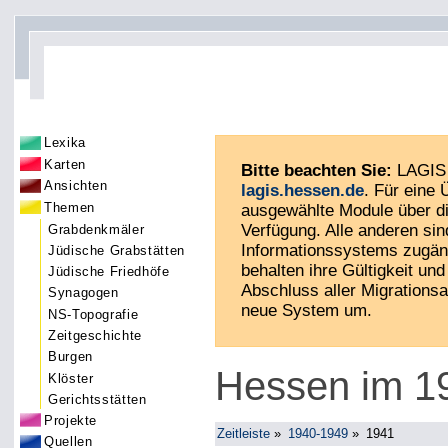
Lexika
Karten
Bitte beachten Sie:
LAGIS 
Ansichten
lagis.hessen.de
. Für eine
Themen
ausgewählte Module über di
Verfügung. Alle anderen sin
Grabdenkmäler
Informationssystems zugän
Jüdische Grabstätten
behalten ihre Gültigkeit und 
Jüdische Friedhöfe
Abschluss aller Migrationsa
Synagogen
neue System um.
NS-Topografie
Zeitgeschichte
Burgen
Hessen im 19
Klöster
Gerichtsstätten
Projekte
Zeitleiste
»
1940-1949
»
1941
Quellen