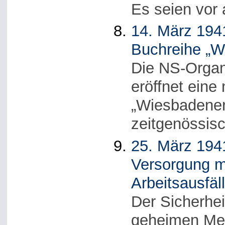
Es seien vor 
14. März 1941
Buchreihe „W
Die NS-Organi
eröffnet eine
„Wiesbadener
zeitgenössis
25. März 194
Versorgung m
Arbeitsausfäl
Der Sicherhei
geheimen Me