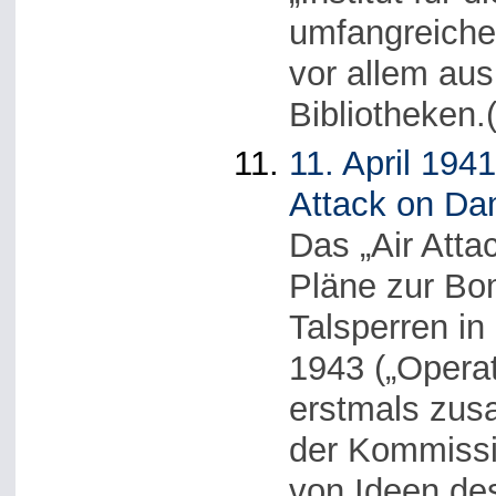
umfangreiche
vor allem au
Bibliotheken.
11. April 194
Attack on Da
Das „Air Att
Pläne zur Bo
Talsperren in
1943 („Operati
erstmals zus
der Kommissi
von Ideen des