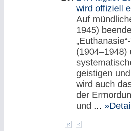
wird offiziell 
Auf mündliche
1945) beenden
„Euthanasie“-
(1904–1948) 
systematisch
geistigen un
wird auch das
der Ermordun
und
...
»Detai
|<
<