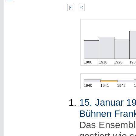
|<
<
1900
1910
1920
193
1940
1941
1942
1
15. Januar 19
Bühnen Frank
Das Ensemble