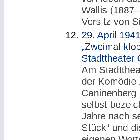
Wallis (1887–
Vorsitz von Si
29. April 194
„Zweimal klo
Stadttheater
Am Stadttheat
der Komödie 
Caninenberg 
selbst bezeic
Jahre nach se
Stück“ und di
eigenen Wort