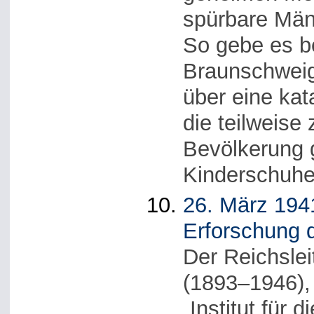
spürbare Män
So gebe es b
Braunschweig
über eine kat
die teilweise
Bevölkerung g
Kinderschuhe
26. März 1941
Erforschung d
Der Reichsle
(1893–1946), 
„Institut für 