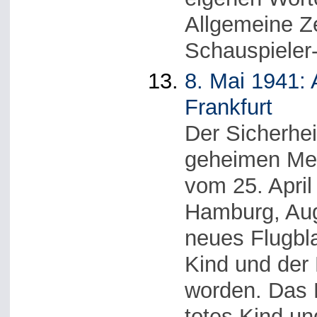
Allgemeine Ze
Schauspieler
8. Mai 1941: A
Frankfurt
Der Sicherhei
geheimen Mel
vom 25. April
Hamburg, Aug
neues Flugbla
Kind und de
worden. Das F
totes Kind un