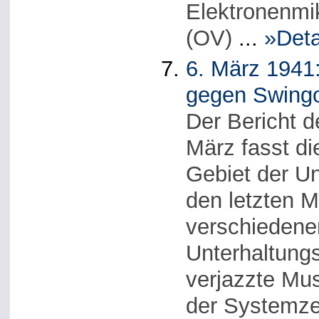
Elektronenmik
(OV)
...
»Deta
6. März 1941:
gegen Swingor
Der Bericht 
März fasst d
Gebiet der U
den letzten M
verschiedene
Unterhaltun
verjazzte Mus
der Systemzei