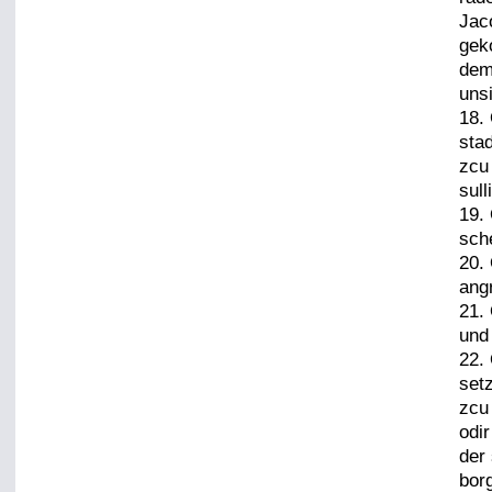
Jac
gek
dem
unsi
18.
sta
zcu
sull
19.
sch
20.
ang
21.
und
22.
set
zcu
odir
der
bor