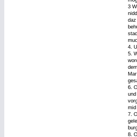
3 W
nid
daz
behu
sta
muc
4. U
5. 
word
dem
Marp
ges
6. 
und
vorg
mid 
7. O
gel
bur
8. 