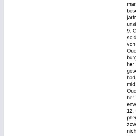
man
besc
jar
uns
9. 
sold
von
Ouc
bur
her 
ges
had
mid 
Ouc
her
enwi
12.
phe
zcw
nic