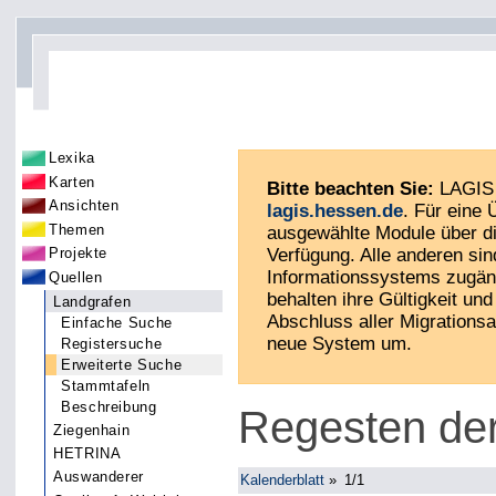
Lexika
Karten
Bitte beachten Sie:
LAGIS 
Ansichten
lagis.hessen.de
. Für eine
Themen
ausgewählte Module über di
Verfügung. Alle anderen sin
Projekte
Informationssystems zugän
Quellen
behalten ihre Gültigkeit und 
Landgrafen
Abschluss aller Migrationsa
Einfache Suche
neue System um.
Registersuche
Erweiterte Suche
Stammtafeln
Beschreibung
Regesten de
Ziegenhain
HETRINA
Auswanderer
Kalenderblatt
»
1/1