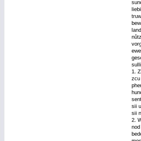
sun
lie
tru
bew
lan
nůt
vor
ewe
ges
sull
1. 
zcu
phe
hund
sen
sii 
sii
2. 
nod
bedo
mog