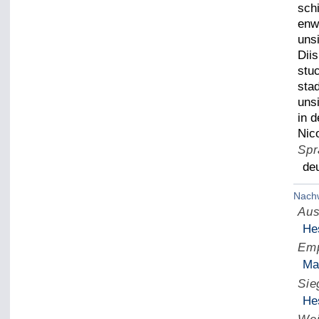
sch
enw
uns
Diis
stuc
sta
uns
in 
Nic
Spr
de
Nach
Aus
Hes
Emp
Ma
Sie
Hes