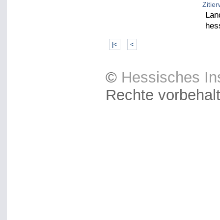
Zitie
Lan
hes
|<
<
©
Hessisches Ins
Rechte vorbehal