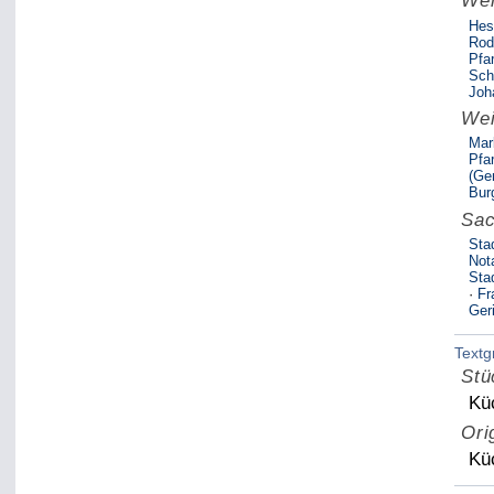
Wei
Hes
Rod
Pfa
Sch
Joh
Wei
Mar
Pfar
(Ge
Bur
Sac
Sta
Nota
Sta
·
Fr
Ger
Textg
Stü
Kü
Ori
Kü