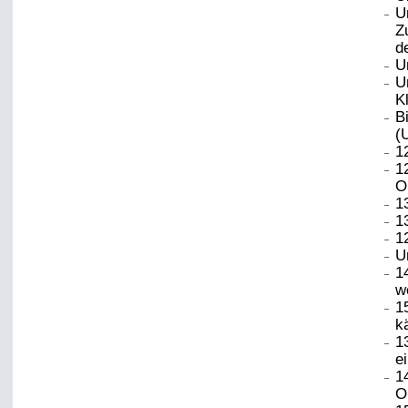
U
Z
d
U
U
K
B
(
1
1
O
1
1
1
U
1
w
1
k
1
e
1
O