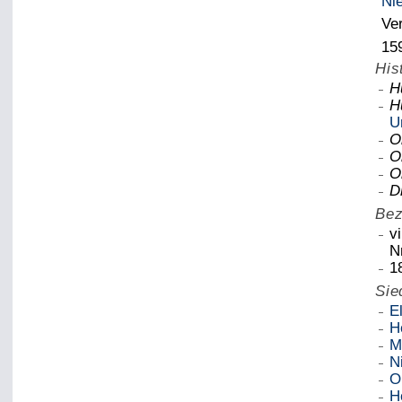
Ni
Ve
15
His
H
H
U
O
O
O
D
Bez
vi
N
1
Sie
E
H
M
N
O
H