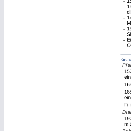
1
1
d
1
M
1
S
E
O
Kirch
Pfa
15
ein
163
18
ei
Fil
Dia
19
mi