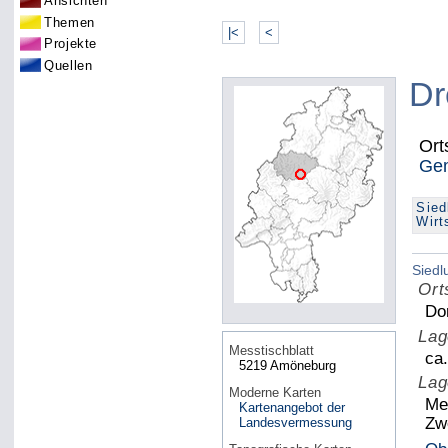
Ansichten
Themen
|<
<
Projekte
Quellen
Dr
Ort
Gem
Sied
Wirt
Sied
Ort
Do
Lag
Messtischblatt
ca
5219 Amöneburg
Lag
Moderne Karten
Me
Kartenangebot der
Zw
Landesvermessung