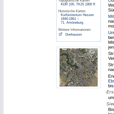
Ob
Topografische Karten
KDR 100, TK25 1900 ff.
We
Sü
Historische Karten
Kurfürstentum Hessen
Mi
1840-1861 –
na
71. Amöneburg
mo
Weitere Informationen
Un
Dreihausen
be
Mi
je
St
Ver
St
na
En
Eb
bis
Ers
um
Sie
Bi