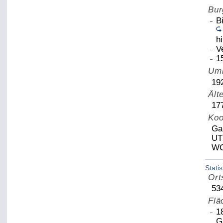
Bur
B
h
V
1
Uml
19
Ält
17
Koo
Ga
UT
WG
Statis
Ort
53
Flä
1
G