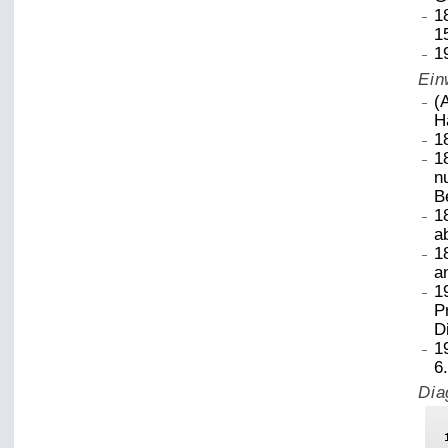
1
1
1
Ein
(
H
1
1
n
B
1
a
1
a
1
P
D
1
6
Dia