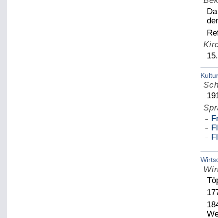
Bek
Da 
de
Re
Kir
15
Kultu
Sch
19
Spr
F
F
F
Wirts
Wir
Tö
177
184
We