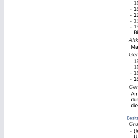
1
1
1
1
1
B
Alt
Ma
Ger
1
1
1
1
Gem
Am
du
di
Besit
Gru
(
Ü