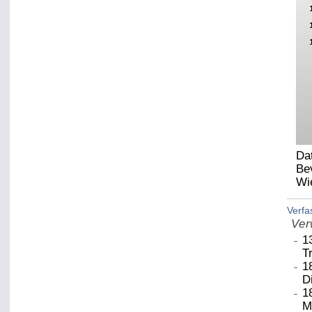
Da
Be
Wi
Verf
Ver
1
T
1
D
1
M