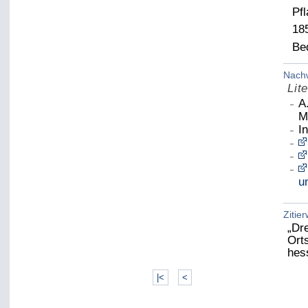
Pf
185
Be
Nach
Lite
A
M
I
u
Zitie
„Dr
Ort
hes
|<
<