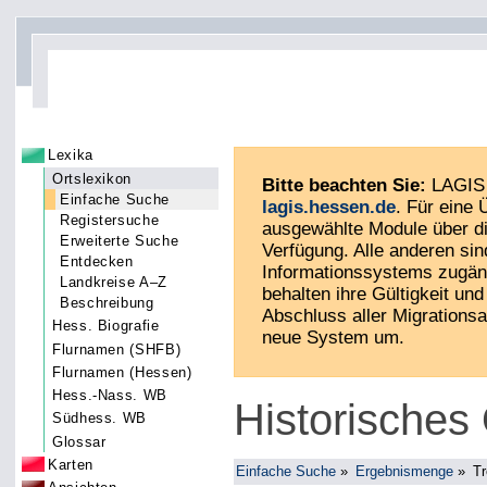
Lexika
Ortslexikon
Bitte beachten Sie:
LAGIS 
Einfache Suche
lagis.hessen.de
. Für eine
Registersuche
ausgewählte Module über di
Erweiterte Suche
Verfügung. Alle anderen sin
Entdecken
Informationssystems zugän
Landkreise A–Z
behalten ihre Gültigkeit und 
Beschreibung
Abschluss aller Migrationsa
Hess. Biografie
neue System um.
Flurnamen (SHFB)
Flurnamen (Hessen)
Hess.-Nass. WB
Historisches 
Südhess. WB
Glossar
Karten
Einfache Suche
»
Ergebnismenge
»
Tr