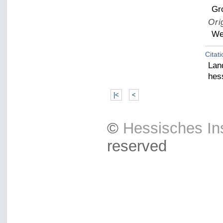
Gr
Ori
We
Citat
Lan
hes
|<
<
©
Hessisches Ins
reserved