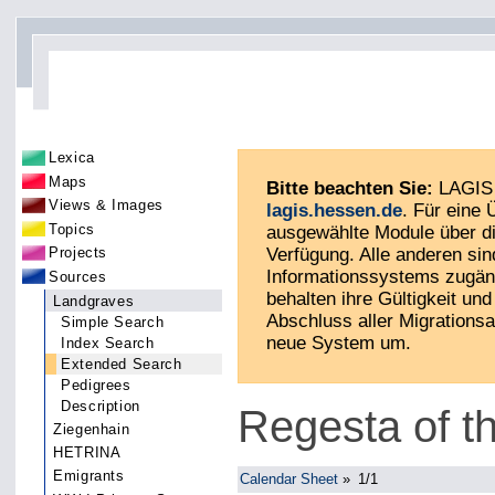
Lexica
Maps
Bitte beachten Sie:
LAGIS 
Views & Images
lagis.hessen.de
. Für eine
Topics
ausgewählte Module über di
Verfügung. Alle anderen sin
Projects
Informationssystems zugän
Sources
behalten ihre Gültigkeit und 
Landgraves
Abschluss aller Migrationsa
Simple Search
neue System um.
Index Search
Extended Search
Pedigrees
Description
Regesta of t
Ziegenhain
HETRINA
Emigrants
Calendar Sheet
»
1/1