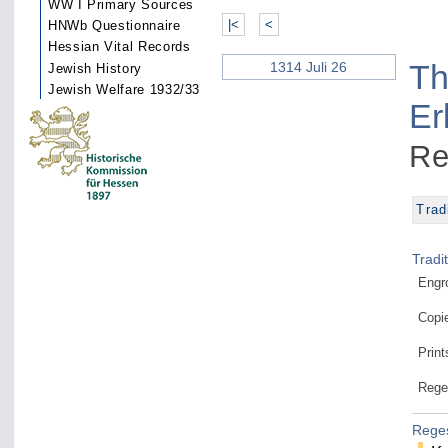
WW I Primary Sources
|<
<
HNWb Questionnaire
Hessian Vital Records
Th
1314 Juli 26
Jewish History
Jewish Welfare 1932/33
Er
Re
Trad
Tradi
Engr
Copi
Print
Rege
Rege