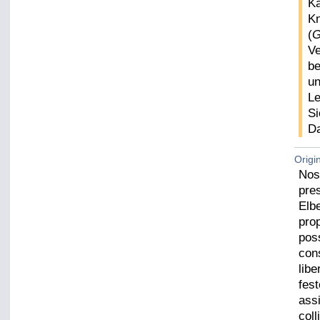
Ka
Kn
(
G
Ve
be
un
Le
Si
D
Origi
Nos
pres
Elb
prop
pos
con
libe
fest
ass
col