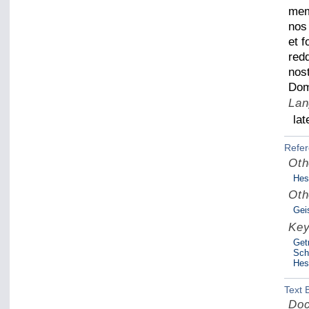
mem
nos
et 
red
nos
Domi
Lan
lat
Refe
Oth
Hes
Oth
Gei
Ke
Get
Sch
Hes
Text 
Doc