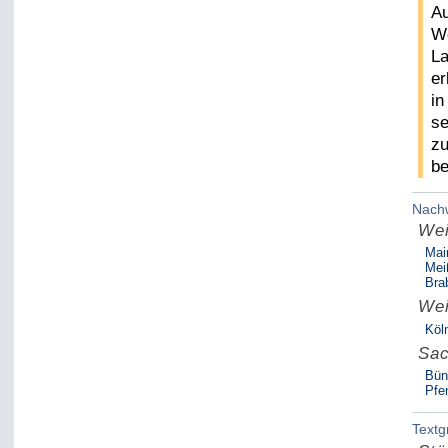
Au
We
La
er
in
se
zu
be
Nach
Wei
Mai
Meiß
Bra
Wei
Köl
Sac
Bün
Pfe
Textg