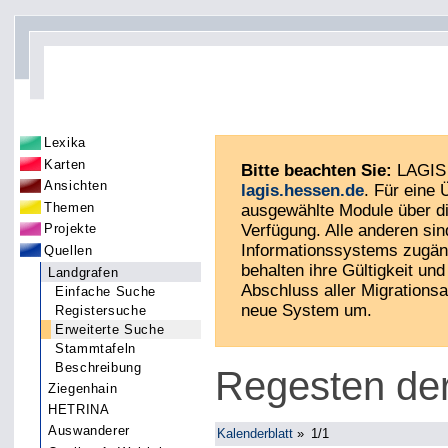
Lexika
Karten
Bitte beachten Sie:
LAGIS 
Ansichten
lagis.hessen.de
. Für eine
Themen
ausgewählte Module über di
Verfügung. Alle anderen sin
Projekte
Informationssystems zugän
Quellen
behalten ihre Gültigkeit und 
Landgrafen
Abschluss aller Migrationsa
Einfache Suche
neue System um.
Registersuche
Erweiterte Suche
Stammtafeln
Beschreibung
Regesten de
Ziegenhain
HETRINA
Auswanderer
Kalenderblatt
»
1/1