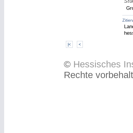
Stü
Gr
Zitie
Lan
hes
|<
<
©
Hessisches Ins
Rechte vorbehal