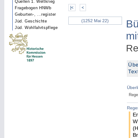
Quellen 1. Weltkrieg
|<
<
Fragebogen HNWb
Geburten-, ...register
Bü
(1252 Mai 22)
Jüd. Geschichte
Jüd. Wohlfahrtspflege
mi
Re
Übe
Tex
Überl
Rege
Rege
Er
Wi
(H
Br