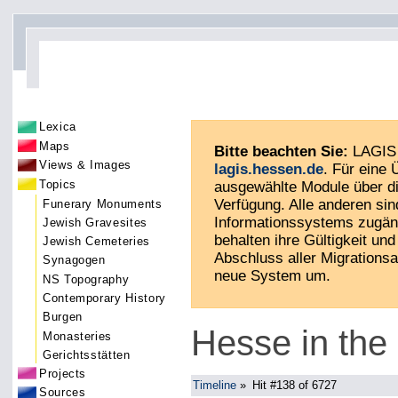
Lexica
Maps
Bitte beachten Sie:
LAGIS 
Views & Images
lagis.hessen.de
. Für eine
Topics
ausgewählte Module über di
Verfügung. Alle anderen sin
Funerary Monuments
Informationssystems zugän
Jewish Gravesites
behalten ihre Gültigkeit und 
Jewish Cemeteries
Abschluss aller Migrationsa
Synagogen
neue System um.
NS Topography
Contemporary History
Burgen
Hesse in the
Monasteries
Gerichtsstätten
Projects
Timeline
»
Hit #138 of 6727
Sources