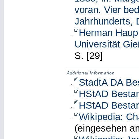
voran. Vier be
Jahrhunderts, 
Herman Haupt
Universität G
S. [29]
Additional Information
StadtA DA Bes
HStAD Bestan
HStAD Bestan
Wikipedia: Ch
(eingesehen a