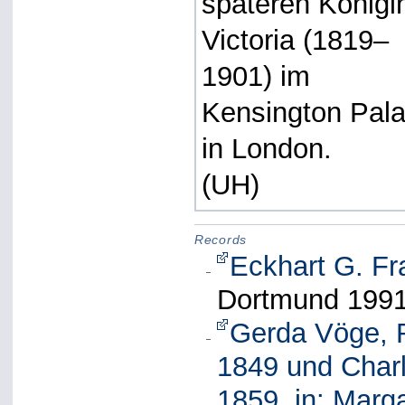
späteren Königi
Victoria (1819–
1901) im
Kensington Pal
in London.
(UH)
Records
Eckhart G. Fr
Dortmund 1991
Gerda Vöge, 
1849 und Charl
1859, in: Marga