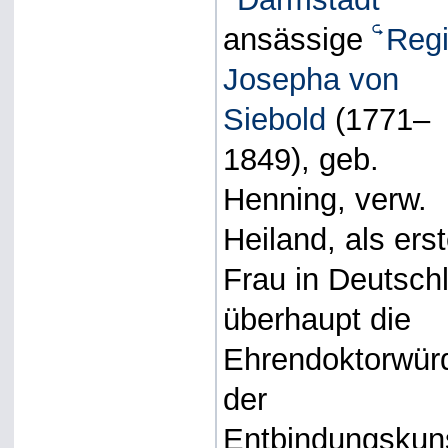
ansässige
Reg
Josepha von
Siebold
(1771–
1849), geb.
Henning, verw.
Heiland, als ers
Frau in Deutsch
überhaupt die
Ehrendoktorwür
der
Entbindungskun