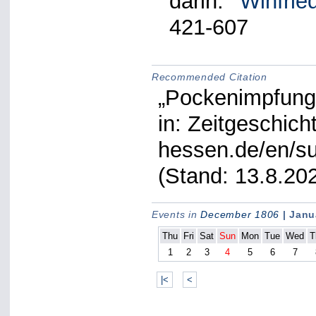
darin:
Winfrie
421-607
Recommended Citation
„Pockenimpfung
in: Zeitgeschich
hessen.de/en/su
(Stand: 13.8.20
Events in
December 1806
| Janu
Thu
Fri
Sat
Sun
Mon
Tue
Wed
T
1
2
3
4
5
6
7
|<
<