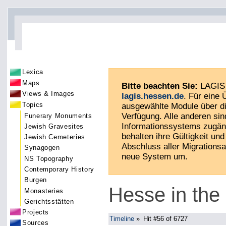
Lexica
Maps
Bitte beachten Sie:
LAGIS 
Views & Images
lagis.hessen.de
. Für eine
Topics
ausgewählte Module über di
Verfügung. Alle anderen sin
Funerary Monuments
Informationssystems zugän
Jewish Gravesites
behalten ihre Gültigkeit und 
Jewish Cemeteries
Abschluss aller Migrationsa
Synagogen
neue System um.
NS Topography
Contemporary History
Burgen
Hesse in the
Monasteries
Gerichtsstätten
Projects
Timeline
»
Hit #56 of 6727
Sources