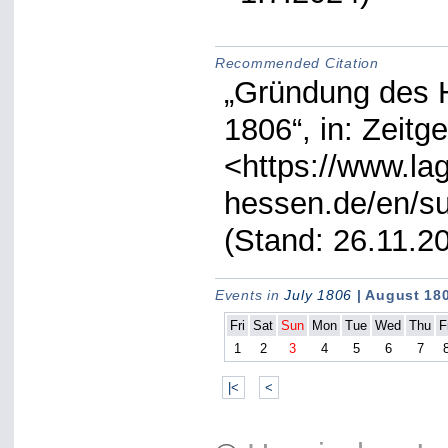
Recommended Citation
„Gründung des 
1806“, in: Zeitg
<https://www.lag
hessen.de/en/su
(Stand: 26.11.2
Events in
July 1806
| August 18
Fri
Sat
Sun
Mon
Tue
Wed
Thu
F
1
2
3
4
5
6
7
|<
<