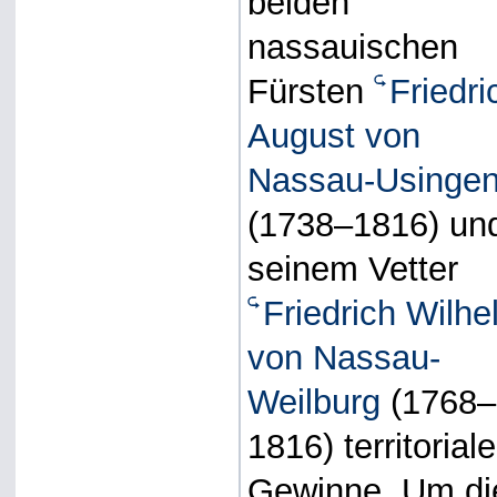
beiden
nassauischen
Fürsten
Friedri
August von
Nassau-Usinge
(1738–1816) un
seinem Vetter
Friedrich Wilh
von Nassau-
Weilburg
(1768–
1816) territoriale
Gewinne. Um di