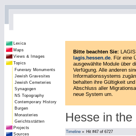
Lexica
Maps
Bitte beachten Sie:
LAGIS 
Views & Images
lagis.hessen.de
. Für eine
Topics
ausgewählte Module über di
Verfügung. Alle anderen sin
Funerary Monuments
Informationssystems zugän
Jewish Gravesites
behalten ihre Gültigkeit und 
Jewish Cemeteries
Abschluss aller Migrationsa
Synagogen
neue System um.
NS Topography
Contemporary History
Burgen
Hesse in the
Monasteries
Gerichtsstätten
Projects
Timeline
»
Hit #47 of 6727
Sources