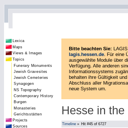
Lexica
Maps
Bitte beachten Sie:
LAGIS 
Views & Images
lagis.hessen.de
. Für eine
Topics
ausgewählte Module über di
Verfügung. Alle anderen sin
Funerary Monuments
Informationssystems zugän
Jewish Gravesites
behalten ihre Gültigkeit und 
Jewish Cemeteries
Abschluss aller Migrationsa
Synagogen
neue System um.
NS Topography
Contemporary History
Burgen
Hesse in the
Monasteries
Gerichtsstätten
Projects
Timeline
»
Hit #45 of 6727
Sources