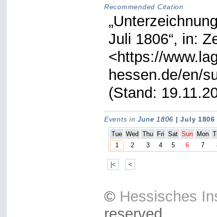
Recommended Citation
„Unterzeichnung
Juli 1806“, in: 
<https://www.lag
hessen.de/en/su
(Stand: 19.11.2
Events in
June 1806
| July 1806
Tue
Wed
Thu
Fri
Sat
Sun
Mon
T
1
2
3
4
5
6
7
|<
<
©
Hessisches Ins
reserved