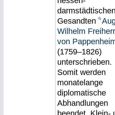
hessen-
darmstädtische
Gesandten
Aug
Wilhelm Freiher
von Pappenhei
(1759–1826)
unterschrieben.
Somit werden
monatelange
diplomatische
Abhandlungen
beendet, Klein-