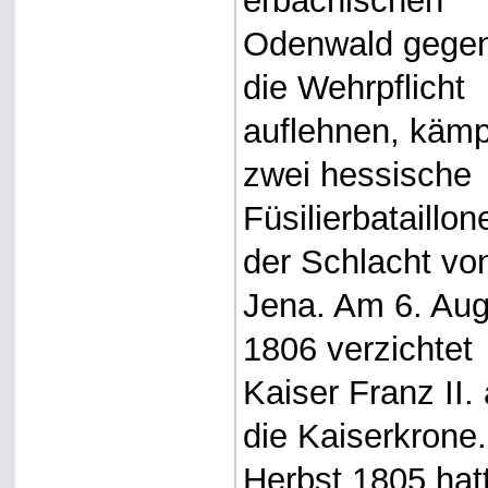
erbachischen
Odenwald gege
die Wehrpflicht
auflehnen, käm
zwei hessische
Füsilierbataillon
der Schlacht vo
Jena. Am 6. Aug
1806 verzichtet
Kaiser Franz II. 
die Kaiserkrone
Herbst 1805 hat