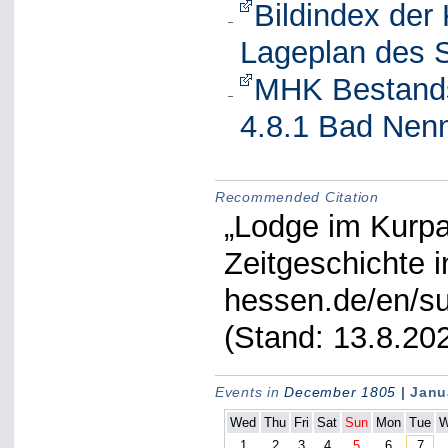
Bildindex der
Lageplan des 
MHK Bestands
4.8.1 Bad Nenn
Recommended Citation
„Lodge im Kurpar
Zeitgeschichte 
hessen.de/en/su
(Stand: 13.8.20
Events in
December 1805
| Janu
Wed
Thu
Fri
Sat
Sun
Mon
Tue
1
2
3
4
5
6
7