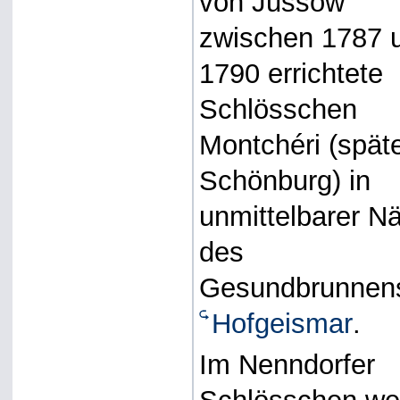
von Jussow
zwischen 1787 
1790 errichtete
Schlösschen
Montchéri (spät
Schönburg) in
unmittelbarer N
des
Gesundbrunnens
Hofgeismar
.
Im Nenndorfer