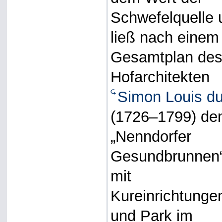
Schwefelquelle 
ließ nach einem
Gesamtplan de
Hofarchitekten
Simon Louis d
(1726–1799) de
„Nenndorfer
Gesundbrunnen
mit
Kureinrichtunge
und Park im