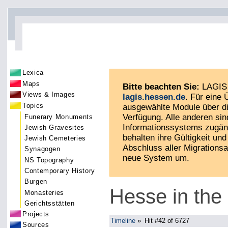
Lexica
Maps
Bitte beachten Sie:
LAGIS 
Views & Images
lagis.hessen.de
. Für eine
Topics
ausgewählte Module über di
Verfügung. Alle anderen sin
Funerary Monuments
Informationssystems zugän
Jewish Gravesites
behalten ihre Gültigkeit und 
Jewish Cemeteries
Abschluss aller Migrationsa
Synagogen
neue System um.
NS Topography
Contemporary History
Burgen
Hesse in the
Monasteries
Gerichtsstätten
Projects
Timeline
»
Hit #42 of 6727
Sources