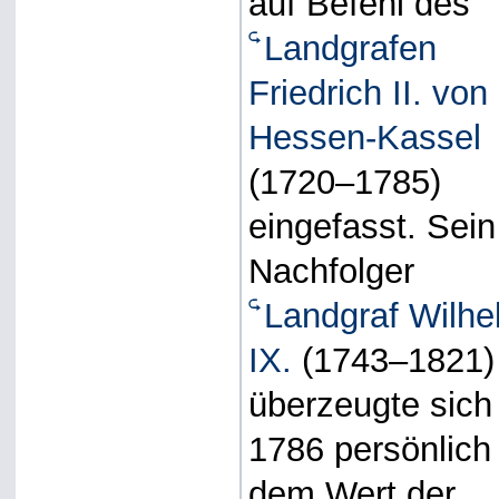
auf Befehl des
Landgrafen
Friedrich II. von
Hessen-Kassel
(1720–1785)
eingefasst. Sein
Nachfolger
Landgraf Wilhe
IX.
(1743–1821)
überzeugte sich
1786 persönlich
dem Wert der