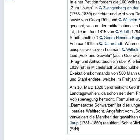
In einer Petition fordern die 160 Volk
„Zum Löwen“ in
Zwingenberg an der
(1753–1830) gerichtet und wird vom D
sowie von Georg Rühl und
Wilhelm 
genannt, was an der radikalnationalen
ist, die im Juni 1815 von
Adolf
(1794
Stadtschultheiß
Georg Heinrich Bog
Februar 1819 in
Darmstadt
. Während
beispielsweise von Leutnant
Wilhel
Lied „Volk ans Gewehr“ (auch Odenwäld
„Frag- und Antwortbüchlein über Aller
1819 ruft in Michelstadt Stadtschulth
Exekutionskommando von 580 Mann un
und Stahl endete, welche im Frühjahr 
Am 18. März 1820 veröffentlicht Groß
Landtagswahlen, da schon seit dem Fr
Volksbewegung herrscht. Formuliert w
„Darmstädter Schwarzen“ ist dies unge
liberales Wahlrecht. Angeführt vom „S
verweigert die Mehrheit der gewählten
Jaup
(1781–1860) resultiert. Schließli
(StH)