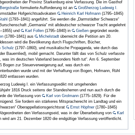
sabgeordneten der Provinz Starkenburg eine Verfassung. Die im Gasthof
 Bergstraße
formulierte Aufforderung ist an
Großherzog Ludewig I.
armstädter Hofgerichtsadvokaten
Heinrich Karl Hofmann
(1795–1845)
Stahl
(1793–1841) angeführt. Sie werden die „Darmstädter Schwarze“
 Burschenschaft „Germania“ mit altdeutscher schwarzer Tracht angelehnt
–1855) und
Karl Follen
(1795–1840) in
Gießen
gegründet wurde.
en
(1780–1841) aus
Michelstadt
überreicht die Petition am 20.
dessen wird die Bevölkerung durch Flugschriften, Bücher,
m Schulz
(1797–1860), und musikalische Propaganda, wie durch das
er Bauernlied), mobil gemacht. Darunter fällt das von Schulz verfasste
lei, was im deutschen Vaterland besonders Noth tut“. Am 6. September
eiß Bogen zur Steuerverweigerung auf, was durch ein
terbunden wurde und mit der Verhaftung von Bogen, Hofmann, Rühl
1820 entlassen wurden.
herzog Ludewig I. ein Verfassungsedikt mit umgehenden
ühjahr 1816 Druck seitens der Standesherren und nun auch durch die
urde die Verfassung von
Karl von Grolmann
(1775–1829). Für die
nügend. Sie fordern ein stärkeres Mitspracherecht im Landtag und ein
chwarzen“ Oberappellationsgerichtsrat
Ernst Höpfner
(1780–1845)
 Abgeordneten den Verfassungseid, was in der Überarbeitung von
Karl
ch wird am 21. Dezember 1820 die endgültige Verfassung veröffentlicht.