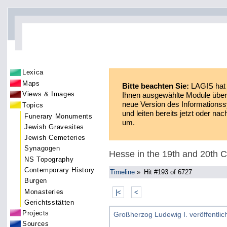
Lexica
Maps
Bitte beachten Sie:
LAGIS hat 
Views & Images
Ihnen ausgewählte Module über 
neue Version des Informationss
Topics
und leiten bereits jetzt oder n
Funerary Monuments
um.
Jewish Gravesites
Jewish Cemeteries
Synagogen
Hesse in the 19th and 20th C
NS Topography
Contemporary History
Timeline
»
Hit #193 of 6727
Burgen
Monasteries
|<
<
Gerichtsstätten
Projects
Großherzog Ludewig I. veröffentlic
Sources