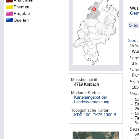
Ansichten
Themen
Wüst
Gem
Projekte
Quellen
Sied
Sied
Orts
Wüs
Lage
3 k
Lage
Flu
Messtischblatt
Erst
4719 Korbach
103
Moderne Karten
Hist
Kartenangebot der
Da
Landesvermessung
Da
25
Topografische Karten
Da
KDR 100, TK25 1900 ff.
Ta
Da
Beze
vil