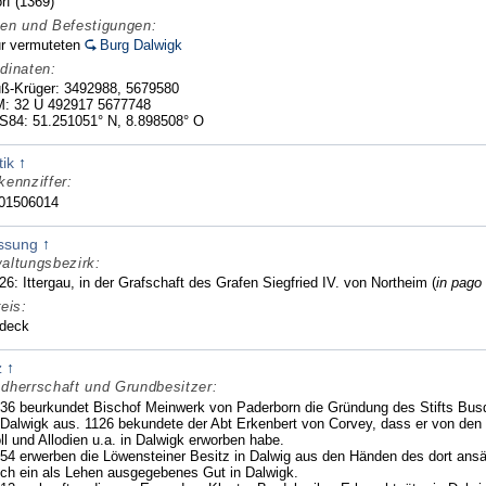
rf (1369)
en und Befestigungen:
r vermuteten
Burg Dalwigk
dinaten:
ß-Krüger: 3492988, 5679580
: 32 U 492917 5677748
84: 51.251051° N, 8.898508° O
OpenLayers
tik
↑
kennziffer:
01506014
assung
↑
altungsbezirk:
26: Ittergau, in der Grafschaft des Grafen Siegfried IV. von Northeim (
in pago 
reis:
deck
z
↑
dherrschaft und Grundbesitzer:
36 beurkundet Bischof Meinwerk von Paderborn die Gründung des Stifts Busd
 Dalwigk aus. 1126 bekundete der Abt Erkenbert von Corvey, dass er von den a
ll und Allodien u.a. in Dalwigk erworben habe.
54 erwerben die Löwensteiner Besitz in Dalwig aus den Händen des dort ans
ch ein als Lehen ausgegebenes Gut in Dalwigk.