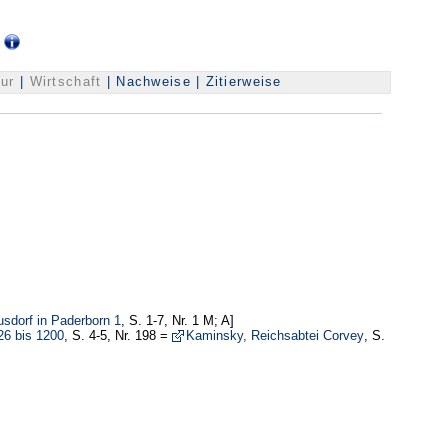
g
tur
|
Wirtschaft
|
Nachweise
|
Zitierweise
sdorf in Paderborn 1
, S. 1-7, Nr. 1 M; A]
26 bis 1200
, S. 4-5, Nr. 198 =
Kaminsky, Reichsabtei Corvey
, S.