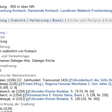
ung · 350 m über NN
arkung Korbach
,
Gemeinde Korbach
,
Landkreis Waldeck-Frankenber
lung
|
Statistik
|
Verfassung
|
Besitz
|
Kirche und Religion
|
Kul
lung
↑
typ:
tung
bezug:
m südöstlich von Korbach
 und Verkehrslage:
rnamen Dalwiger Holz, Dalwiger Kirche
erwähnung:
6
orische Namensformen:
lwic
(1036) [12. Jahrhundert; Transsumpt 1416
Urkundenbuch des Stifts Bu
lewig
(1126) [
Erhard (Hrsg.), Regesta historiae Westfaliae 2: Vom Jahre 11
5-259, U. 8]
lewich, de
(1254) [
Urkunden Kloster Bredelar
, S. 73-74, Nr. 62]
lwich, in
(1254) [
Klosterarchive 5: Kloster Haina, Band 1
, S.139, Nr. 235]
lewygk, in
(1312) [
Urkunden Kloster Bredelar
, S. 130-131, Nr. 182]
ichnung der Siedlung:
la
(1126)