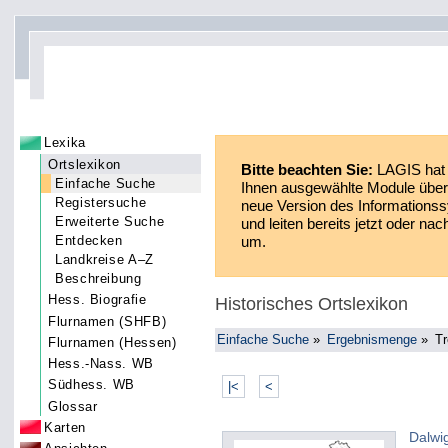
Lexika
Ortslexikon
Bitte beachten Sie:
LAGIS hat 
Einfache Suche
Ihnen ausgewählte Module über 
Registersuche
neue Version des Informationss
Erweiterte Suche
und leiten bereits jetzt oder n
Entdecken
um.
Landkreise A–Z
Beschreibung
Hess. Biografie
Historisches Ortslexikon
Flurnamen (SHFB)
Einfache Suche
»
Ergebnismenge
»
Tr
Flurnamen (Hessen)
Hess.-Nass. WB
Südhess. WB
|<
<
Glossar
Karten
Dalwi