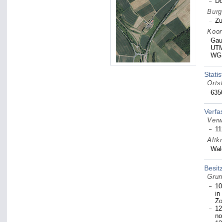
Do
Burg
Zu
Koor
Gau
UTM
WGS
Statis
Orts
635
Verf
Verw
11
Altk
Wal
Besit
Grun
10
in
Zo
12
no