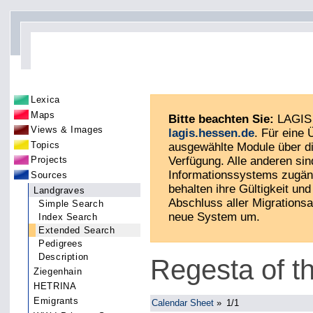
Lexica
Maps
Bitte beachten Sie:
LAGIS 
Views & Images
lagis.hessen.de
. Für eine
Topics
ausgewählte Module über di
Verfügung. Alle anderen sin
Projects
Informationssystems zugän
Sources
behalten ihre Gültigkeit und 
Landgraves
Abschluss aller Migrationsa
Simple Search
neue System um.
Index Search
Extended Search
Pedigrees
Description
Regesta of t
Ziegenhain
HETRINA
Emigrants
Calendar Sheet
»
1/1