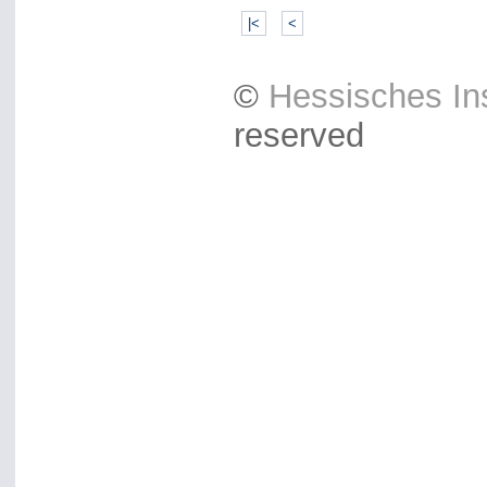
|<
<
©
Hessisches Ins
reserved