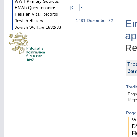
WW I Primary Sources
|<
<
HNWb Questionnaire
Hessian Vital Records
Ei
1491 Dezember 22
Jewish History
Jewish Welfare 1932/33
ap
Re
Tra
Bas
Tradi
Engr
Rege
Rege
Ve
Dö
Fl