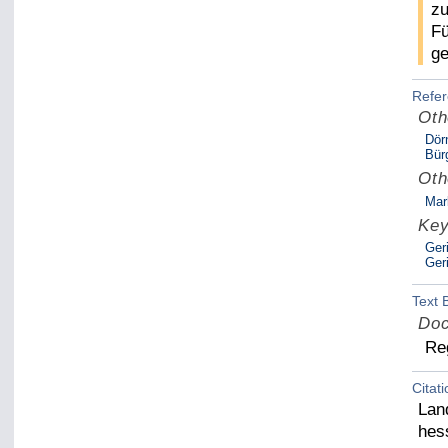
zu
Fü
ge
Refe
Oth
Dör
Bür
Oth
Mar
Ke
Ger
Geri
Text 
Doc
Re
Citat
Lan
hes