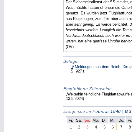
Der Sicherheitsdienst der SS meldet, 
Westmächte hätten offenbar die Oster
genutzt. Es würden jetzt Flugblattfu
aus Flugzeugen, zum Teil aber auch a
aber
sehr gering
. Es werde berichtet,
d
bezeichnet werden. Lediglich die Tatsa
Nordwestdeutschlands auch weiter im
waren, hat eine gewisse Unruhe hervor
(OV)
Belege
Meldungen aus dem Reich. Die g
S. 927 f.
Empfohlene Zitierweise
„Weiterhin feindliche Flugblattabwürf
13.8.2024)
Ereignisse im
Februar 1940
| Mä
Fr.
Sa.
So.
Mo.
Di.
Mi.
Do.
Fr
1
2
3
4
5
6
7
8