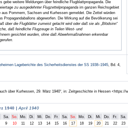
es gebe weitere Meldungen über feindliche Flugblattpropaganda. Die
feiertage
zu ausgedehnter Flugzettelpropaganda
im ganzen Reichsgebiet
nde aus Pommern, Sachsen und Kurhessen gemeldet. Die Zettel würden
us Propagandaballons abgeworfen. Die Wirkung auf die Bevölkerung sei
aß über die Flugblätter zumeist gelacht wird oder daß sie als „Blödsinn“
che, daß feindliche Flugzeuge in Teilen West- und
 Innern gesichtet wurden, ohne daß Abwehrmaßnahmen erkennbar
gerufen.
eheimen Lageberichte des Sicherheitsdienstes der SS 1938–1945
, Bd. 4,
e auch über Kurhessen, 29. März 1940“, in: Zeitgeschichte in Hessen <https:/
rz 1940 |
April 1940
.
Sa.
So.
Mo.
Di.
Mi.
Do.
Fr.
Sa.
So.
Mo.
Di.
Mi.
Do.
Fr.
Sa.
9
10
11
12
13
14
15
16
17
18
19
20
21
22
23