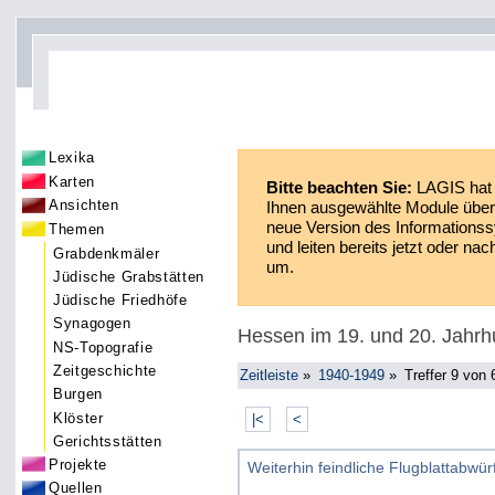
Lexika
Karten
Bitte beachten Sie:
LAGIS hat 
Ansichten
Ihnen ausgewählte Module über 
neue Version des Informationss
Themen
und leiten bereits jetzt oder n
Grabdenkmäler
um.
Jüdische Grabstätten
Jüdische Friedhöfe
Synagogen
Hessen im 19. und 20. Jahrh
NS-Topografie
Zeitgeschichte
Zeitleiste
»
1940-1949
»
Treffer 9 von 
Burgen
Klöster
|<
<
Gerichtsstätten
Projekte
Weiterhin feindliche Flugblattabwü
Quellen