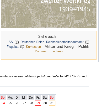
Siehe auch ...
SS
Deutsches Reich. Reichssicherheitshauptamt
Militär und Krieg
Politik
Flugblatt
Kurhessen
Pommern
Sachsen
/www.lagis-hessen.de/de/subjects/idrec/sn/edbx/id/4775> (Stand:
So.
Mo.
Di.
Mi.
Do.
Fr.
Sa.
So.
24
25
26
27
28
29
30
31