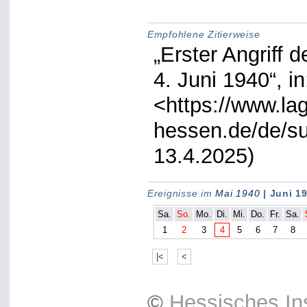
Empfohlene Zitierweise
„Erster Angriff d
4. Juni 1940“, i
<https://www.lag
hessen.de/de/su
13.4.2025)
Ereignisse im
Mai 1940
| Juni 1
Sa.
So.
Mo.
Di.
Mi.
Do.
Fr.
Sa.
1
2
3
4
5
6
7
8
|<
<
©
Hessisches Ins