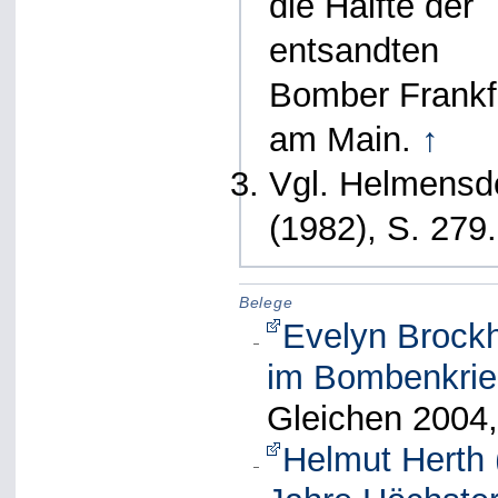
die Hälfte der
entsandten
Bomber Frankf
am Main.
↑
Vgl. Helmensd
(1982), S. 279
Belege
Evelyn Brockh
im Bombenkrieg
Gleichen 2004,
Helmut Herth 