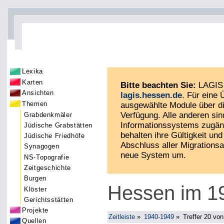
Lexika
Karten
Bitte beachten Sie:
LAGIS 
Ansichten
lagis.hessen.de
. Für eine
Themen
ausgewählte Module über di
Verfügung. Alle anderen sin
Grabdenkmäler
Informationssystems zugän
Jüdische Grabstätten
behalten ihre Gültigkeit und 
Jüdische Friedhöfe
Abschluss aller Migrationsa
Synagogen
neue System um.
NS-Topografie
Zeitgeschichte
Burgen
Hessen im 19
Klöster
Gerichtsstätten
Projekte
Zeitleiste
»
1940-1949
»
Treffer 20 von
Quellen