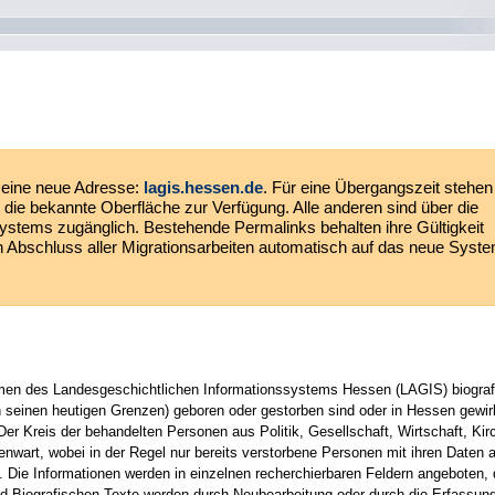
eine neue Adresse:
lagis.hessen.de
. Für eine Übergangszeit stehen
die bekannte Oberfläche zur Verfügung. Alle anderen sind über die
ystems zugänglich. Bestehende Permalinks behalten ihre Gültigkeit
ach Abschluss aller Migrationsarbeiten automatisch auf das neue Syst
men des Landesgeschichtlichen Informationssystems Hessen (LAGIS) biograf
n seinen heutigen Grenzen) geboren oder gestorben sind oder in Hessen gewi
 Der Kreis der behandelten Personen aus Politik, Gesellschaft, Wirtschaft, Kir
egenwart, wobei in der Regel nur bereits verstorbene Personen mit ihren Dat
en. Die Informationen werden in einzelnen recherchierbaren Feldern angeboten
nd Biografischen Texte werden durch Neubearbeitung oder durch die Erfassun