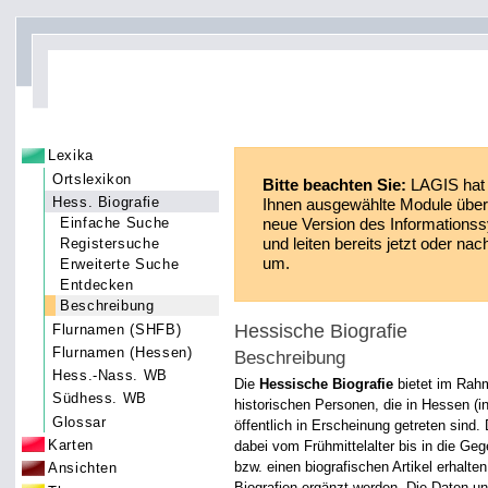
Lexika
Ortslexikon
Bitte beachten Sie:
LAGIS hat 
Hess. Biografie
Ihnen ausgewählte Module über 
neue Version des Informationss
Einfache Suche
und leiten bereits jetzt oder n
Registersuche
um.
Erweiterte Suche
Entdecken
Beschreibung
Hessische Biografie
Flurnamen (SHFB)
Flurnamen (Hessen)
Beschreibung
Hess.-Nass. WB
Die
Hessische Biografie
bietet im Rah
Südhess. WB
historischen Personen, die in Hessen (i
Glossar
öffentlich in Erscheinung getreten sind.
Karten
dabei vom Frühmittelalter bis in die G
bzw. einen biografischen Artikel erhalt
Ansichten
Biografien ergänzt werden. Die Daten u