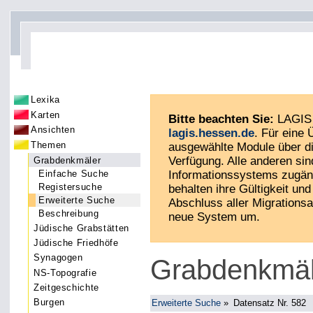
Lexika
Karten
Bitte beachten Sie:
LAGIS 
Ansichten
lagis.hessen.de
. Für eine
Themen
ausgewählte Module über di
Verfügung. Alle anderen sin
Grabdenkmäler
Einfache Suche
Informationssystems zugän
Registersuche
behalten ihre Gültigkeit und 
Erweiterte Suche
Abschluss aller Migrationsa
Beschreibung
neue System um.
Jüdische Grabstätten
Jüdische Friedhöfe
Synagogen
Grabdenkmäl
NS-Topografie
Zeitgeschichte
Burgen
Erweiterte Suche
»
Datensatz Nr. 582