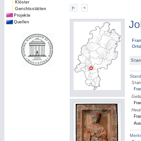
Klöster
|<
<
Gerichtsstätten
Projekte
Jo
Quellen
Fran
Orts
Stan
Stan
Stan
Fran
Gebä
Fra
Heut
Fra
Aus
Merk