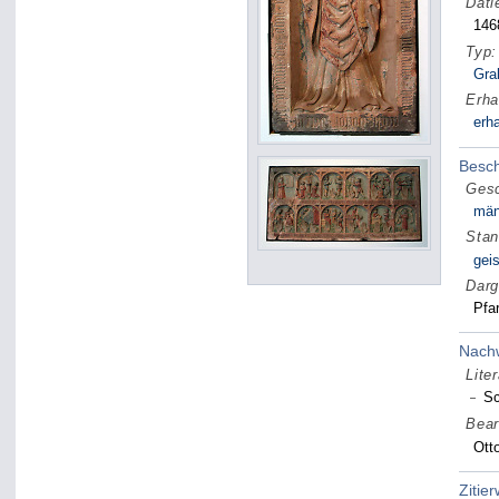
Dati
146
Typ:
Gra
Erha
erha
Besc
Gesc
män
Stan
gei
Darg
Pfa
Nach
Liter
Sc
Bear
Ott
Zitie