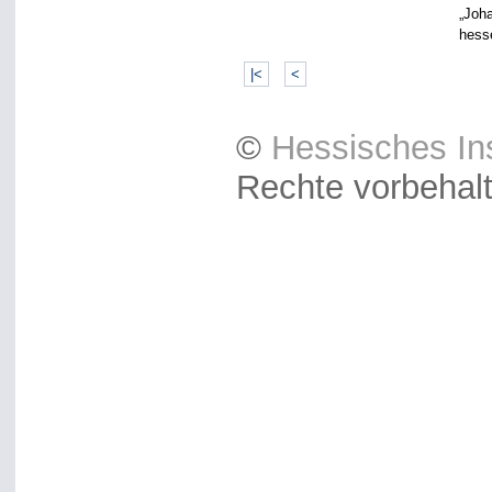
„Joha
hess
|<
<
©
Hessisches Ins
Rechte vorbehal