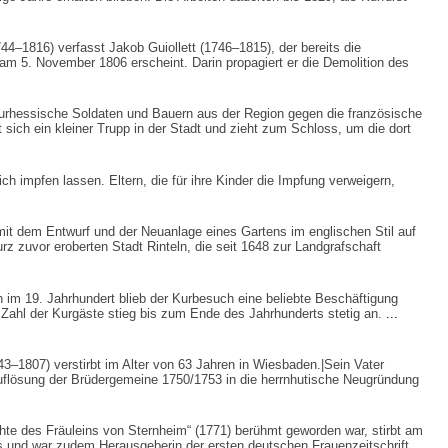
44–1816) verfasst Jakob Guiollett (1746–1815), der bereits die
e am 5. November 1806 erscheint. Darin propagiert er die Demolition des
urhessische Soldaten und Bauern aus der Region gegen die französische
ch ein kleiner Trupp in der Stadt und zieht zum Schloss, um die dort
 impfen lassen. Eltern, die für ihre Kinder die Impfung verweigern,
t dem Entwurf und der Neuanlage eines Gartens im englischen Stil auf
 zuvor eroberten Stadt Rinteln, die seit 1648 zur Landgrafschaft
im 19. Jahrhundert blieb der Kurbesuch eine beliebte Beschäftigung
 Zahl der Kurgäste stieg bis zum Ende des Jahrhunderts stetig an.
...
3–1807) verstirbt im Alter von 63 Jahren in Wiesbaden.|Sein Vater
uflösung der Brüdergemeine 1750/1753 in die herrnhutische Neugründung
hte des Fräuleins von Sternheim“ (1771) berühmt geworden war, stirbt am
s und war zudem Herausgeberin der ersten deutschen Frauenzeitschrift