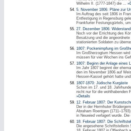
Wilhelm II. (1777-1847) die
...
»D
5. November 1806: Pläne zur Um
Im Auftrag des seit 1806 in Fra
Entfestigung in Regensburg gelei
Frankfurter Festungsgürtels, um
27. Dezember 1806: Widerstand 
Noch vor der Errichtung des Kö
Besatzung und die angeordnete 
stationierten Soldaten zu überra
1807: Pockenimpfung im Großh
Im Großherzogtum Hessen wird di
müssen für vier Wochen ins Gef
1807: Beginn der Anlage eines L
Im Jahr 1807 beginnt der ehema
den im November 1806 auf Weisun
Hessen-Kassel gehört hatte und
1807-1870: Jüdische Kurgäste
Schon im 17. und 18. Jahrhunde
nicht nur für die wohlhabenden 
»Details
12. Februar 1807: Der Kunstschr
Der in der Herrnhuter Brüdergem
Abraham Roentgen (1711–1793) h
in Neuwied verlagert wurde. Die 
18. Februar 1807: Die Schriftste
Die angesehene Schriftstellerin
18. Februar 1807 in Offenbach 