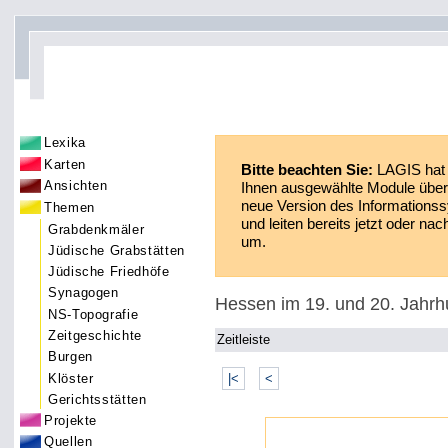
Lexika
Karten
Bitte beachten Sie:
LAGIS hat 
Ansichten
Ihnen ausgewählte Module über 
neue Version des Informationss
Themen
und leiten bereits jetzt oder n
Grabdenkmäler
um.
Jüdische Grabstätten
Jüdische Friedhöfe
Synagogen
Hessen im 19. und 20. Jahrh
NS-Topografie
Zeitgeschichte
Zeitleiste
Burgen
Klöster
|<
<
Gerichtsstätten
Projekte
Quellen