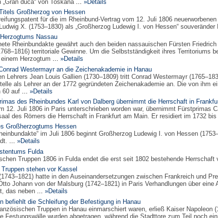
n „Gran duca“ von Toskana
...
»Details
Titels Großherzog von Hessen
eifungspatent für die im Rheinbund-Vertrag vom 12. Juli 1806 neuerworbenen
 Ludwig X. (1753–1830) als „Großherzog Ludewig I. von Hessen“ souveränder H
s Herzogtums Nassau
hnete Rheinbundakte gewährt auch den beiden nassauischen Fürsten Friedrich
68–1816) territoriale Gewinne. Um die Selbstständigkeit ihres Territoriums 
u einem Herzogtum
...
»Details
Conrad Westermayr an die Zeichenakademie in Hanau
en Lehrers Jean Louis Gallien (1730–1809) tritt Conrad Westermayr (1765–18
elle als Lehrer an der 1772 gegründeten Zeichenakademie an. Die von ihm ein
 60 auf
...
»Details
rimas des Rheinbundes Karl von Dalberg übernimmt die Herrschaft in Frankfu
 12. Juli 1806 in Paris unterschrieben worden war, übernimmt Fürstprimas C
saal des Römers die Herrschaft in Frankfurt am Main. Er residiert im 1732 bi
des Großherzogtums Hessen
heinbundakte“ im Juli 1806 beginnt Großherzog Ludewig I. von Hessen (1753–
dt.
...
»Details
rstentums Fulda
schen Truppen 1806 in Fulda endet die erst seit 1802 bestehende Herrschaft
 Truppen stehen vor Kassel
(1743–1821) hatte in den Auseinandersetzungen zwischen Frankreich und Preu
Otto Johann von der Malsburg (1742–1821) in Paris Verhandlungen über eine A
t, das neben
...
»Details
befiehlt die Schleifung der Befestigung in Hanau
anzösischen Truppen in Hanau einmarschiert waren, erließ Kaiser Napoleon (
ie Festungswälle wurden abgetragen, während die Stadttore zum Teil noch einig