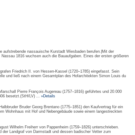
 die aufstrebende nassauische Kurstadt Wiesbaden berufen.|Mit der
Nassau 1816 wuchsen auch die Bauaufgaben. Eines der ersten größeren
rafen Friedrich II. von Hessen-Kassel (1720–1785) eingefasst. Sein
elle und ließ nach einem Gesamtplan des Hofarchitekten Simon Louis du
rschall Pierre François Augereau (1757–1816) geführtes und 20.000
06 besetzt.(StH/LV)
...
»Details
albbruder Bruder Georg Brentano (1775–1851) den Kaufvertrag für ein
einem Wohnhaus mit Hof und Nebengebäude sowie einem langestreckten
gust Wilhelm Freiherr von Pappenheim (1759–1826) unterschrieben.
nd der Landgraf von Darmstadt und dessen badischer Vetter zum