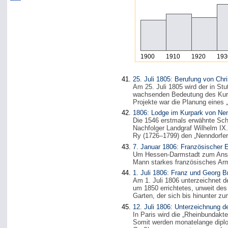
1900
1910
1920
193
25. Juli 1805: Berufung von Chr
Am 25. Juli 1805 wird der in St
wachsenden Bedeutung des Kurw
Projekte war die Planung eines
1806: Lodge im Kurpark von Nenn
Die 1546 erstmals erwähnte Sch
Nachfolger Landgraf Wilhelm IX
Ry (1726–1799) den „Nenndorfer
7. Januar 1806: Französischer
Um Hessen-Darmstadt zum Anschl
Mann starkes französisches Arm
1. Juli 1806: Franz und Georg B
Am 1. Juli 1806 unterzeichnet 
um 1850 errichtetes, unweit de
Garten, der sich bis hinunter zu
12. Juli 1806: Unterzeichnung d
In Paris wird die „Rheinbundak
Somit werden monatelange diplo