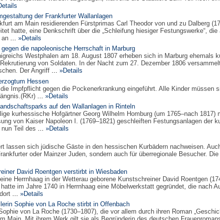
etails
gestaltung der Frankfurter Wallanlagen
nkfurt am Main residierenden Fürstprimas Carl Theodor von und zu Dalberg (17
tet hatte, eine Denkschrift über die „Schleifung hiesiger Festungswerke“, di
 an
...
»Details
gegen die napoleonische Herrschaft in Marburg
nigreichs Westphalen am 18. August 1807 erheben sich in Marburg ehemals k
Rekrutierung von Soldaten. In der Nacht zum 27. Dezember 1806 versammelt si
schen. Der Angriff
...
»Details
erzogtum Hessen
e Impfpflicht gegen die Pockenerkrankung eingeführt. Alle Kinder müssen sich
ängnis.(RKr)
...
»Details
andschaftsparks auf den Wallanlagen in Rinteln
lige kurhessische Hofgärtner Georg Wilhelm Homburg (um 1765–nach 1817) mi
g von Kaiser Napoleon I. (1769–1821) geschleiften Festungsanlagen der kurz
 nun Teil des
...
»Details
rt lassen sich jüdische Gäste in den hessischen Kurbädern nachweisen. Auch 
Frankfurter oder Mainzer Juden, sondern auch für überregionale Besucher. Die
einer David Roentgen verstirbt in Wiesbaden
eine Herrnhaag in der Wetterau geborene Kunstschreiner David Roentgen (174
atte im Jahre 1740 in Herrnhaag eine Möbelwerkstatt gegründet, die nach A
dort
...
»Details
llerin Sophie von La Roche stirbt in Offenbach
 Sophie von La Roche (1730–1807), die vor allem durch ihren Roman „Geschic
am Main. Mit ihrem Werk gilt sie als Begründerin des deutschen Frauenroman