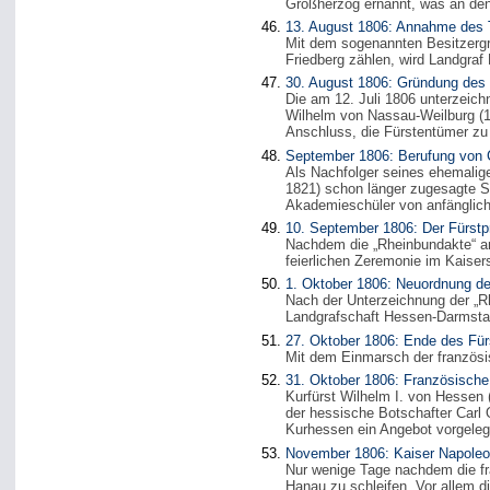
Großherzog ernannt, was an de
13. August 1806: Annahme des 
Mit dem sogenannten Besitzergr
Friedberg zählen, wird Landgraf
30. August 1806: Gründung de
Die am 12. Juli 1806 unterzeic
Wilhelm von Nassau-Weilburg (17
Anschluss, die Fürstentümer z
September 1806: Berufung von 
Als Nachfolger seines ehemalig
1821) schon länger zugesagte St
Akademieschüler von anfänglich
10. September 1806: Der Fürstp
Nachdem die „Rheinbundakte“ am
feierlichen Zeremonie im Kaiser
1. Oktober 1806: Neuordnung 
Nach der Unterzeichnung der „R
Landgrafschaft Hessen-Darmsta
27. Oktober 1806: Ende des Fü
Mit dem Einmarsch der französi
31. Oktober 1806: Französische
Kurfürst Wilhelm I. von Hessen 
der hessische Botschafter Carl 
Kurhessen ein Angebot vorgeleg
November 1806: Kaiser Napoleon 
Nur wenige Tage nachdem die fr
Hanau zu schleifen. Vor allem d