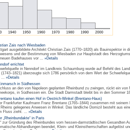
0
1940
1950
1960
1970
1980
1990
2000
istian Zais nach Wiesbaden
uttgart ausgebildete Architekt Christian Zais (1770–1820) als Bauinspektor in
esens und der Bestimmung von Wiesbaden zur Hauptstadt des Herzogtums 
 „neuen Badehauses vor
...
»Details
dorf errichtet
wefelquelle in Nenndorf im Landkreis Schaumburg wurde auf Befehl des Landg
. (1743–1821) überzeugte sich 1786 persönlich von dem Wert der Schwefelqu
...
»Details
 Einmarsch in Südhessen
uss an den von Napoleon geplanten Rheinbund zu zwingen, rückt ein von Ma
eekorps, in Südhessen ein. Die Stadt Darmstadt bleibt bis in den Sommer 18
rentano kaufen einen Hof in Oestrich-Winkel (Brentano-Haus)
der Frankfurter Kaufmann Franz Brentano (1765–1844) zusammen mit seinem H
s Rheins gelegenes Anwesen in Winkel. Das ländliche Domizil besteht aus 
m Fluss zieht.
...
»Details
er „Rheinbundakte“ in Paris
te“ zur Gründung des Rheinbundes vom hessen-darmstädtischen Gesandten Au
matische Abhandlungen beendet, Klein- und Kleinstherrschaften aufgelöst u