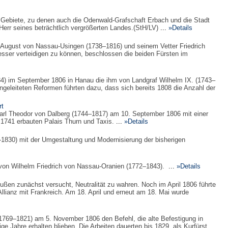
 Gebiete, zu denen auch die Odenwald-Grafschaft Erbach und die Stadt
err seines beträchtlich vergrößerten Landes.(StH/LV)
...
»Details
 August von Nassau-Usingen (1738–1816) und seinem Vetter Friedrich
besser verteidigen zu können, beschlossen die beiden Fürsten im
34) im September 1806 in Hanau die ihm von Landgraf Wilhelm IX. (1743–
geleiteten Reformen führten dazu, dass sich bereits 1808 die Anzahl der
rt
arl Theodor von Dalberg (1744–1817) am 10. September 1806 mit einer
s 1741 erbauten Palais Thurn und Taxis.
...
»Details
1830) mit der Umgestaltung und Modernisierung der bisherigen
 von Wilhelm Friedrich von Nassau-Oranien (1772–1843).
...
»Details
ßen zunächst versucht, Neutralität zu wahren. Noch im April 1806 führte
llianz mit Frankreich. Am 18. April und erneut am 18. Mai wurde
1769–1821) am 5. November 1806 den Befehl, die alte Befestigung in
e Jahre erhalten blieben. Die Arbeiten dauerten bis 1829, als Kurfürst