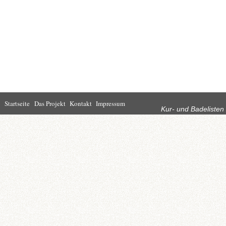
Rubriken
Startseite
Das Projekt
Kontakt
Impressum
Kur- und Badelisten
Startseite
Leben in Bad
Rathaus
Homburg
Kultur
Wirtschaft
Kur und
Tourismus