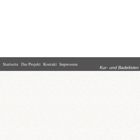
Rubriken
Startseite
Das Projekt
Kontakt
Impressum
Kur- und Badelisten
Startseite
Leben in Bad
Rathaus
Homburg
Kultur
Wirtschaft
Kur und
Tourismus