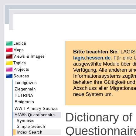
Lexica
Maps
Bitte beachten Sie:
LAGIS 
Views & Images
lagis.hessen.de
. Für eine
Topics
ausgewählte Module über di
Verfügung. Alle anderen sin
Projects
Informationssystems zugän
Sources
behalten ihre Gültigkeit und 
Landgraves
Abschluss aller Migrationsa
Ziegenhain
neue System um.
HETRINA
Emigrants
WW I Primary Sources
Dictionary o
HNWb Questionnaire
Synopsis
Questionnair
Simple Search
Index Search