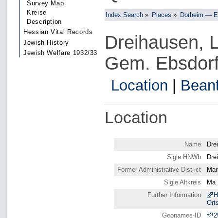
Survey Map
Kreise
Index Search
»
Places
»
Dorheim — E
Description
Hessian Vital Records
Dreihausen, 
Jewish History
Jewish Welfare 1932/33
Gem. Ebsdorf
Location
|
Bean
Location
Name
Dre
Sigle HNWb
Dre
Former Administrative District
Mar
Sigle Altkreis
Ma
Further Information
H
Ort
Geonames-ID
2