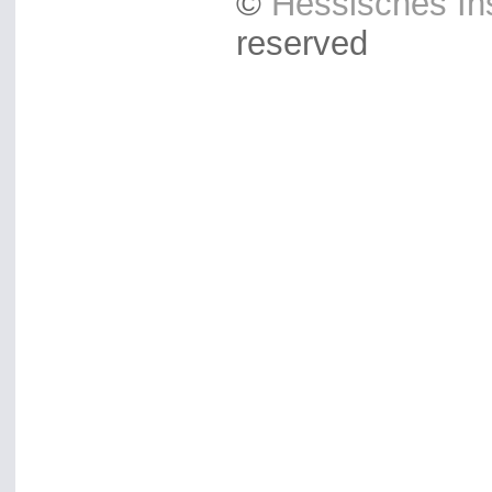
©
Hessisches Ins
reserved