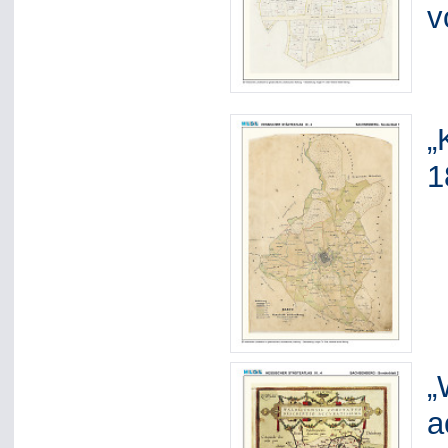
v
„
1
„
a