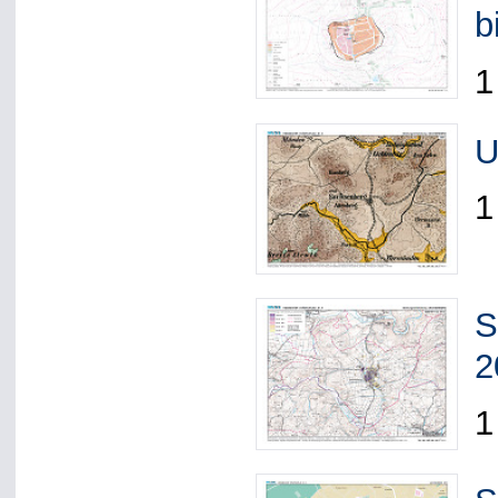
b
1
U
1
S
2
1