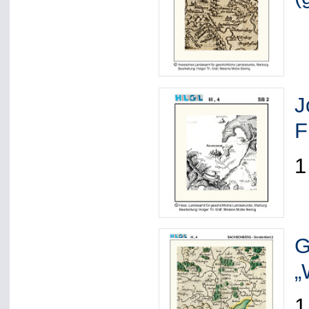
J
F
1
G
„
1