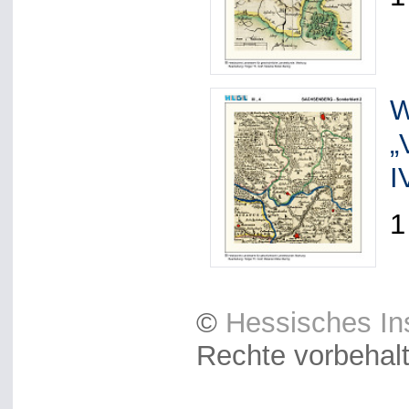
W
„
I
1
©
Hessisches Ins
Rechte vorbehal