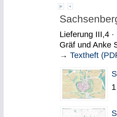
|<
<
Sachsenberg 
Lieferung III,4
Gräf und Anke S
→
Textheft (PD
S
1
S