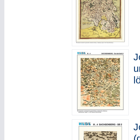
J
u
l
J
(