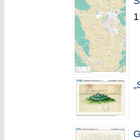
S
1
„
G