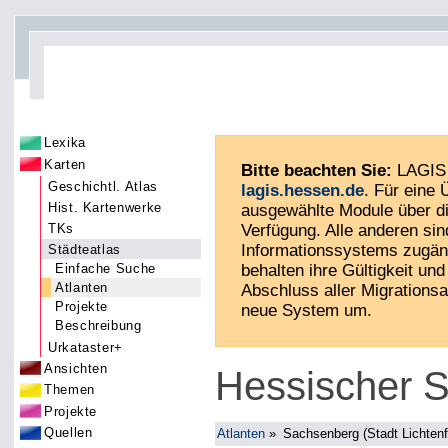
Lexika
Karten
Bitte beachten Sie:
LAGIS 
Geschichtl. Atlas
lagis.hessen.de
. Für eine
Hist. Kartenwerke
ausgewählte Module über di
TKs
Verfügung. Alle anderen sin
Informationssystems zugän
Städteatlas
behalten ihre Gültigkeit und 
Einfache Suche
Atlanten
Abschluss aller Migrationsa
Projekte
neue System um.
Beschreibung
Urkataster+
Ansichten
Hessischer S
Themen
Projekte
Quellen
Atlanten
»
Sachsenberg (Stadt Lichtenf