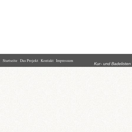
Rubriken
Startseite
Das Projekt
Kontakt
Impressum
Kur- und Badelisten
Startseite
Leben in Bad
Rathaus
Homburg
Kultur
Wirtschaft
Kur und
Tourismus