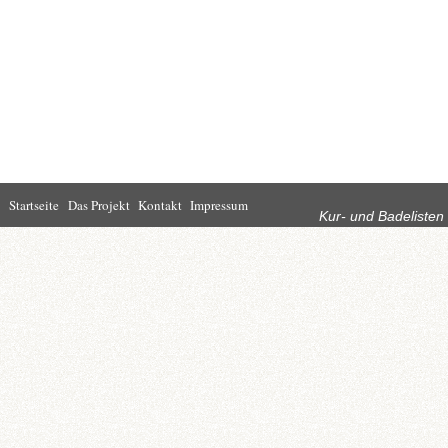
Rubriken
Startseite
Das Projekt
Kontakt
Impressum
Kur- und Badelisten
Startseite
Leben in Bad
Rathaus
Homburg
Kultur
Wirtschaft
Kur und
Tourismus