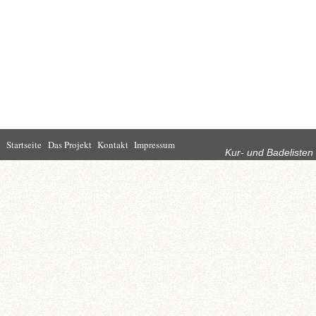
Rubriken
Startseite
Das Projekt
Kontakt
Impressum
Kur- und Badelisten
Startseite
Leben in Bad
Rathaus
Homburg
Kultur
Wirtschaft
Kur und
Tourismus