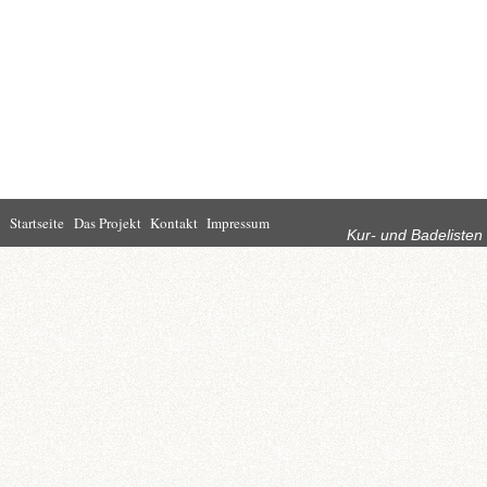
Rubriken
Startseite
Das Projekt
Kontakt
Impressum
Kur- und Badelisten
Startseite
Leben in Bad
Rathaus
Homburg
Kultur
Wirtschaft
Kur und
Tourismus