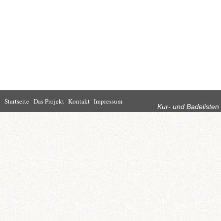
Rubriken
Startseite
Das Projekt
Kontakt
Impressum
Kur- und Badelisten
Startseite
Leben in Bad
Rathaus
Homburg
Kultur
Wirtschaft
Kur und
Tourismus