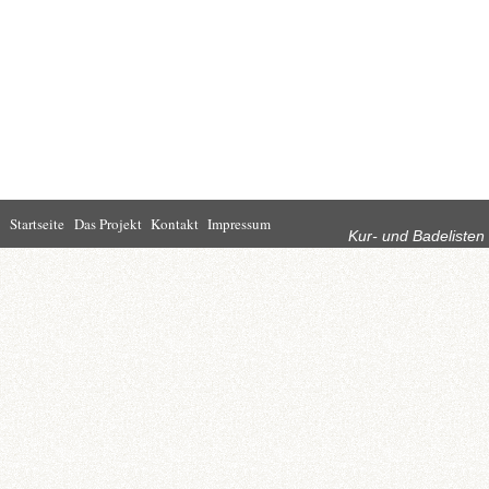
Rubriken
Startseite
Das Projekt
Kontakt
Impressum
Kur- und Badelisten
Startseite
Leben in Bad
Rathaus
Homburg
Kultur
Wirtschaft
Kur und
Tourismus