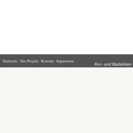
Rubriken
Startseite
Das Projekt
Kontakt
Impressum
Kur- und Badelisten
Startseite
Leben in Bad
Rathaus
Homburg
Kultur
Wirtschaft
Kur und
Tourismus