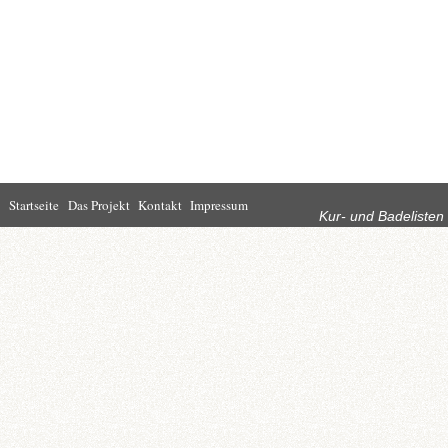
Rubriken
Startseite
Das Projekt
Kontakt
Impressum
Kur- und Badelisten
Startseite
Leben in Bad
Rathaus
Homburg
Kultur
Wirtschaft
Kur und
Tourismus