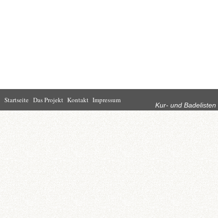
Rubriken
Startseite
Das Projekt
Kontakt
Impressum
Kur- und Badelisten
Startseite
Leben in Bad
Rathaus
Homburg
Kultur
Wirtschaft
Kur und
Tourismus