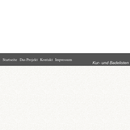
Rubriken
Startseite
Das Projekt
Kontakt
Impressum
Kur- und Badelisten
Startseite
Leben in Bad
Rathaus
Homburg
Kultur
Wirtschaft
Kur und
Tourismus