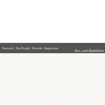
Rubriken
Startseite
Das Projekt
Kontakt
Impressum
Kur- und Badelisten
Startseite
Leben in Bad
Rathaus
Homburg
Kultur
Wirtschaft
Kur und
Tourismus