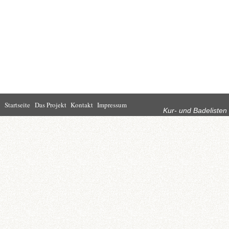
Rubriken
Startseite
Das Projekt
Kontakt
Impressum
Kur- und Badelisten
Startseite
Leben in Bad
Rathaus
Homburg
Kultur
Wirtschaft
Kur und
Tourismus