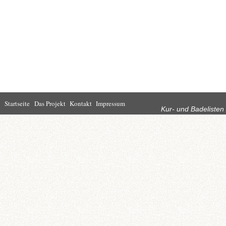
Rubriken
Startseite
Das Projekt
Kontakt
Impressum
Kur- und Badelisten
Startseite
Leben in Bad
Rathaus
Homburg
Kultur
Wirtschaft
Kur und
Tourismus