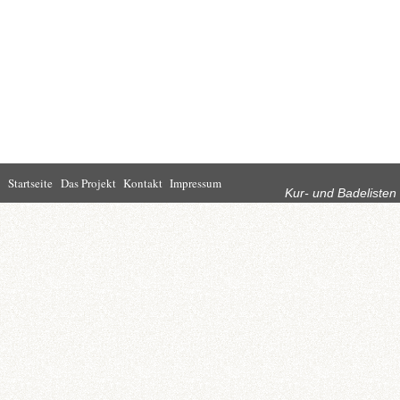
Rubriken
Startseite
Das Projekt
Kontakt
Impressum
Kur- und Badelisten
Startseite
Leben in Bad
Rathaus
Homburg
Kultur
Wirtschaft
Kur und
Tourismus