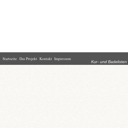
Rubriken
Startseite
Das Projekt
Kontakt
Impressum
Kur- und Badelisten
Startseite
Leben in Bad
Rathaus
Homburg
Kultur
Wirtschaft
Kur und
Tourismus