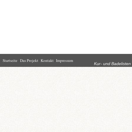
Rubriken
Startseite
Das Projekt
Kontakt
Impressum
Kur- und Badelisten
Startseite
Leben in Bad
Rathaus
Homburg
Kultur
Wirtschaft
Kur und
Tourismus