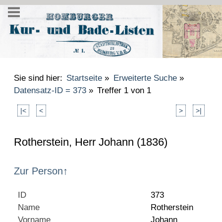
Sie sind hier:
Startseite
»
Erweiterte Suche
»
Datensatz-ID = 373
»
Treffer 1 von 1
|<
<
>
>|
Rotherstein, Herr Johann (1836)
Zur Person
↑
ID
373
Name
Rotherstein
Vorname
Johann