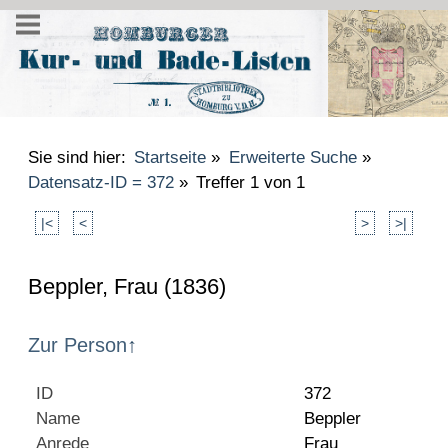
Sie sind hier:
Startseite
»
Erweiterte Suche
»
Datensatz-ID = 372
»
Treffer 1 von 1
|<
<
>
>|
Beppler, Frau (1836)
Zur Person
↑
ID
372
Name
Beppler
Anrede
Frau