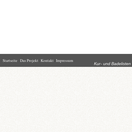
Rubriken
Startseite
Das Projekt
Kontakt
Impressum
Kur- und Badelisten
Startseite
Leben in Bad
Rathaus
Homburg
Kultur
Wirtschaft
Kur und
Tourismus