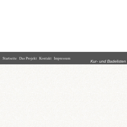
Rubriken
Startseite
Das Projekt
Kontakt
Impressum
Kur- und Badelisten
Startseite
Leben in Bad
Rathaus
Homburg
Kultur
Wirtschaft
Kur und
Tourismus