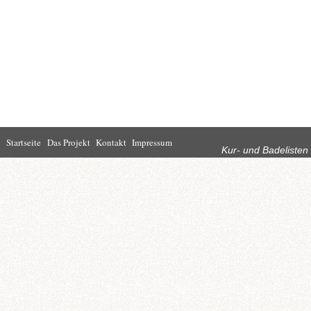
Rubriken
Startseite
Das Projekt
Kontakt
Impressum
Kur- und Badelisten
Startseite
Leben in Bad
Rathaus
Homburg
Kultur
Wirtschaft
Kur und
Tourismus