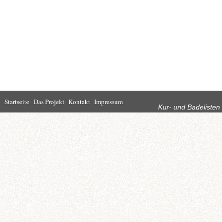
Rubriken
Startseite
Das Projekt
Kontakt
Impressum
Kur- und Badelisten
Startseite
Leben in Bad
Rathaus
Homburg
Kultur
Wirtschaft
Kur und
Tourismus