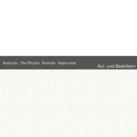
Rubriken
Startseite
Das Projekt
Kontakt
Impressum
Kur- und Badelisten
Startseite
Leben in Bad
Rathaus
Homburg
Kultur
Wirtschaft
Kur und
Tourismus