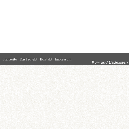
Rubriken
Startseite
Das Projekt
Kontakt
Impressum
Kur- und Badelisten
Startseite
Leben in Bad
Rathaus
Homburg
Kultur
Wirtschaft
Kur und
Tourismus